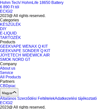
Hohm Tech/ HohmLife 18650 Battery
6 890 Ft tól
ECIGI2
2023@ All rights reserved.
Categories
KÉSZÜLÉK
DIY
E-LIQUID
TARTOZÉK
Products
GEEKVAPE WENAX Q KIT
GEEKVAPE SONDER Q KIT
JOYETECH WIDEWICK AIR
SMOK NORD GT
Company
About us
Service
All Products
Partners
CBDpiac
Magyar
Általános Szerződési Feltételek
Adatkezelési tájékoztató
ECIGI2
2023@ All rights reserved.