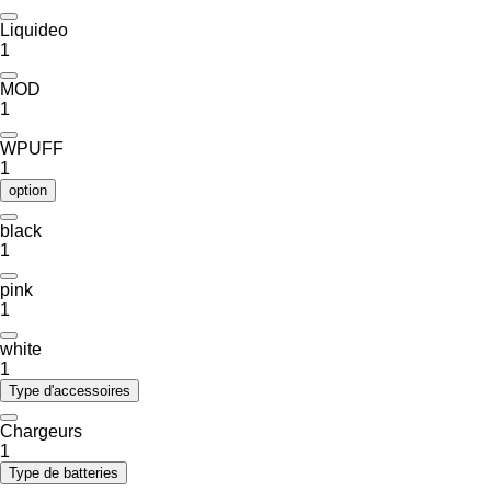
Liquideo
1
MOD
1
WPUFF
1
option
black
1
pink
1
white
1
Type d'accessoires
Chargeurs
1
Type de batteries