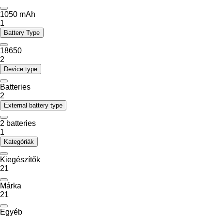
1050 mAh
1
Battery Type
18650
2
Device type
Batteries
2
External battery type
2 batteries
1
Kategóriák
Kiegészítők
21
Márka
21
Egyéb