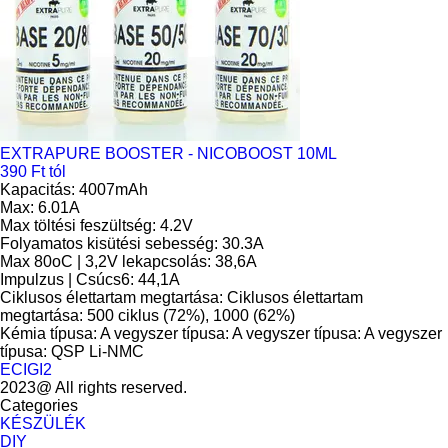
EXTRAPURE BOOSTER - NICOBOOST 10ML
390 Ft tól
Kapacitás: 4007mAh
Max: 6.01A
Max töltési feszültség: 4.2V
Folyamatos kisütési sebesség: 30.3A
Max 80oC | 3,2V lekapcsolás: 38,6A
Impulzus | Csúcs6: 44,1A
Ciklusos élettartam megtartása: Ciklusos élettartam
megtartása: 500 ciklus (72%), 1000 (62%)
Kémia típusa: A vegyszer típusa: A vegyszer típusa: A vegyszer
típusa: QSP Li-NMC
ECIGI2
2023@ All rights reserved.
Categories
KÉSZÜLÉK
DIY