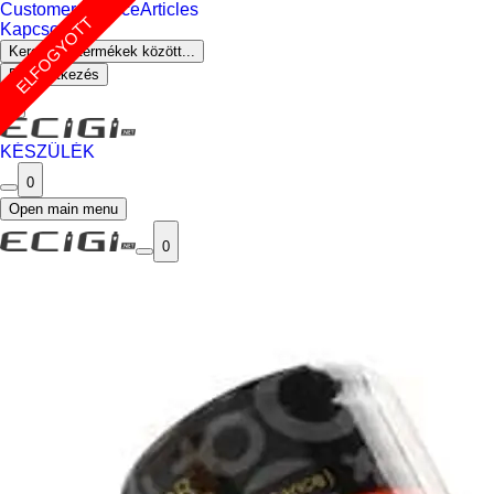
Customer Service
Articles
ELFOGYOTT
Kapcsolat
Keresés a termékek között...
Bejelentkezés
0
KÉSZÜLÉK
0
Open main menu
0