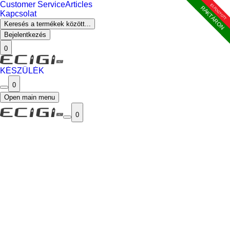
Customer Service
Articles
ELFOGYOTT
ELFOGYOTT
ELFOGYOTT
ELFOGYOTT
ELFOGYOTT
ELFOGYOTT
RAKTÁRON
Kapcsolat
Keresés a termékek között...
Bejelentkezés
0
KÉSZÜLÉK
0
Open main menu
0