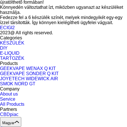
újratölthető formában!
Könnyedén változtathat ízt, miközben ugyanazt az készüléket
használja.
Fedezze fel a 6 készülék színét, melyek mindegyikét egy-egy
ízzel társították. Így könnyen kielégítheti ügyfelei vágyait.
ECIGI2
2023@ All rights reserved.
Categories
KÉSZÜLÉK
DIY
E-LIQUID
TARTOZÉK
Products
GEEKVAPE WENAX Q KIT
GEEKVAPE SONDER Q KIT
JOYETECH WIDEWICK AIR
SMOK NORD GT
Company
About us
Service
All Products
Partners
CBDpiac
Magyar