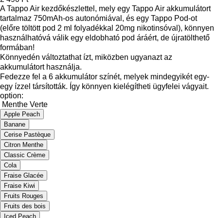
A Tappo Air kezdőkészlettel, mely egy Tappo Air akkumulátort
tartalmaz 750mAh-os autonómiával, és egy Tappo Pod-ot
(előre töltött pod 2 ml folyadékkal 20mg nikotinsóval), könnyen
használhatóvá válik egy eldobható pod áráért, de újratölthető
formában!
Könnyedén változtathat ízt, miközben ugyanazt az
akkumulátort használja.
Fedezze fel a 6 akkumulátor színét, melyek mindegyikét egy-
egy ízzel társították. Így könnyen kielégítheti ügyfelei vágyait.
option:
Menthe Verte
Apple Peach
Banane
Cerise Pastèque
Citron Menthe
Classic Crème
Cola
Fraise Glacée
Fraise Kiwi
Fruits Rouges
Fruits des bois
Iced Peach