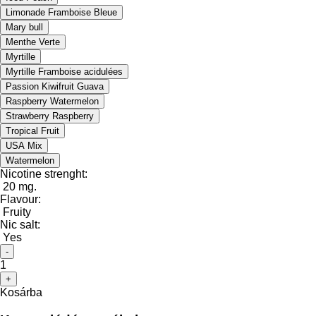
Limonade Framboise Bleue
Mary bull
Menthe Verte
Myrtille
Myrtille Framboise acidulées
Passion Kiwifruit Guava
Raspberry Watermelon
Strawberry Raspberry
Tropical Fruit
USA Mix
Watermelon
Nicotine strenght:
20 mg.
Flavour:
Fruity
Nic salt:
Yes
-
1
+
Kosárba