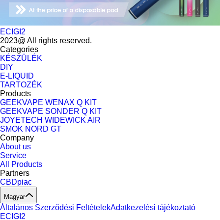
ECIGI2
2023@ All rights reserved.
Categories
KÉSZÜLÉK
DIY
E-LIQUID
TARTOZÉK
Products
GEEKVAPE WENAX Q KIT
GEEKVAPE SONDER Q KIT
JOYETECH WIDEWICK AIR
SMOK NORD GT
Company
About us
Service
All Products
Partners
CBDpiac
Magyar
Általános Szerződési Feltételek
Adatkezelési tájékoztató
ECIGI2