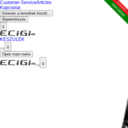
Customer Service
Articles
ELFOGYOTT
ELFOGYOTT
ELFOGYOTT
ELFOGYOTT
ELFOGYOTT
ELFOGYOTT
ELFOGYOTT
RAKTÁRON
Kapcsolat
Keresés a termékek között...
Bejelentkezés
0
KÉSZÜLÉK
0
Open main menu
0