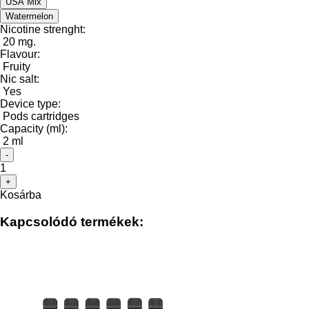
USA Mix
Watermelon
Nicotine strenght:
20 mg.
Flavour:
Fruity
Nic salt:
Yes
Device type:
Pods cartridges
Capacity (ml):
2 ml
-
1
+
Kosárba
Kapcsolódó termékek: