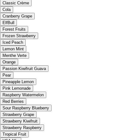
Classic Crème
Cola
Cranberry Grape
ElfBull
Forest Fruits
Frozen Strawberry
Iced Peach
Lemon Mint
Menthe Verte
Orange
Passion Kiwifruit Guava
Pear
Pineapple Lemon
Pink Lemonade
Raspberry Watermelon
Red Berries
Sour Raspberry Blueberry
Strawberry Grape
Strawberry Kiwifruit
Strawberry Raspberry
Tropical Fruit