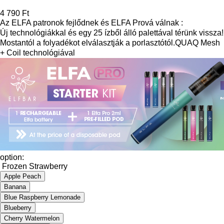
4 790 Ft
Az ELFA patronok fejlődnek és ELFA Prová válnak :
Új technológiákkal és egy 25 ízből álló palettával térünk vissza!
Mostantól a folyadékot elválasztják a porlasztótól.QUAQ Mesh
+ Coil technológiával
option:
Frozen Strawberry
Apple Peach
Banana
Blue Raspberry Lemonade
Blueberry
Cherry Watermelon