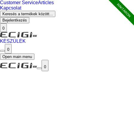
Customer Service
Articles
RAKTÁRON
Kapcsolat
Keresés a termékek között...
Bejelentkezés
0
KÉSZÜLÉK
0
Open main menu
0