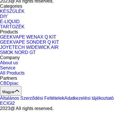
2023@ All rights reserved.
Categories
KÉSZÜLÉK
DIY
E-LIQUID
TARTOZÉK
Products
GEEKVAPE WENAX Q KIT
GEEKVAPE SONDER Q KIT
JOYETECH WIDEWICK AIR
SMOK NORD GT
Company
About us
Service
All Products
Partners
CBDpiac
Magyar
Általános Szerződési Feltételek
Adatkezelési tájékoztató
ECIGI2
2023@ All rights reserved.