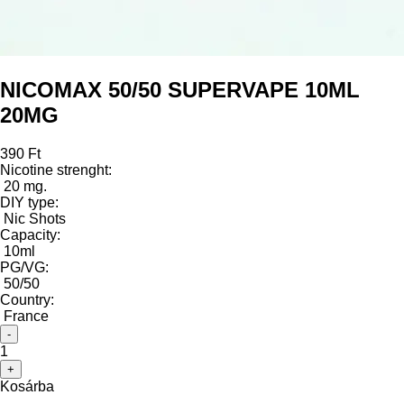
NICOMAX 50/50 SUPERVAPE 10ML
20MG
390 Ft
Nicotine strenght:
20 mg.
DIY type:
Nic Shots
Capacity:
10ml
PG/VG:
50/50
Country:
France
-
1
+
Kosárba