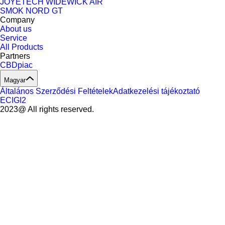
JOYETECH WIDEWICK AIR
SMOK NORD GT
Company
About us
Service
All Products
Partners
CBDpiac
Magyar
Általános Szerződési Feltételek
Adatkezelési tájékoztató
ECIGI2
2023@ All rights reserved.