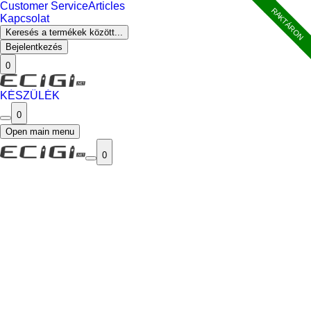
Customer Service
Articles
RAKTÁRON
Kapcsolat
Keresés a termékek között...
Bejelentkezés
0
KÉSZÜLÉK
0
Open main menu
0