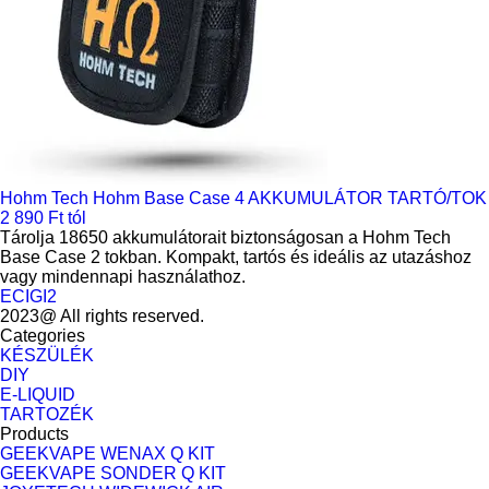
Hohm Tech Hohm Base Case 4 AKKUMULÁTOR TARTÓ/TOK
2 890 Ft tól
Tárolja 18650 akkumulátorait biztonságosan a Hohm Tech
Base Case 2 tokban. Kompakt, tartós és ideális az utazáshoz
vagy mindennapi használathoz.
ECIGI2
2023@ All rights reserved.
Categories
KÉSZÜLÉK
DIY
E-LIQUID
TARTOZÉK
Products
GEEKVAPE WENAX Q KIT
GEEKVAPE SONDER Q KIT