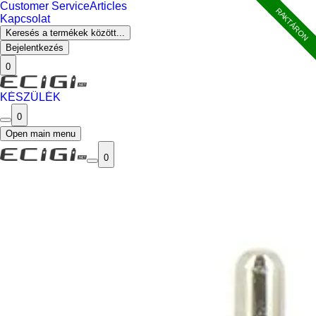
Customer Service
Articles
RAKTÁRON
Kapcsolat
Keresés a termékek között...
Bejelentkezés
0
KÉSZÜLÉK
0
Open main menu
0