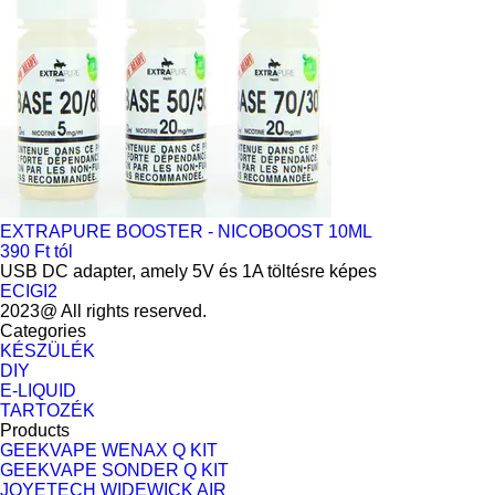
EXTRAPURE BOOSTER - NICOBOOST 10ML
390 Ft tól
USB DC adapter, amely 5V és 1A töltésre képes
ECIGI2
2023@ All rights reserved.
Categories
KÉSZÜLÉK
DIY
E-LIQUID
TARTOZÉK
Products
GEEKVAPE WENAX Q KIT
GEEKVAPE SONDER Q KIT
JOYETECH WIDEWICK AIR