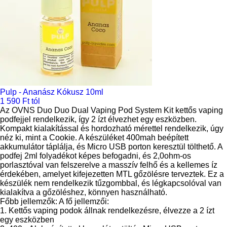
Pulp - Ananász Kókusz 10ml
1 590 Ft tól
Az OVNS Duo Duo Dual Vaping Pod System Kit kettős vaping
podfejjel rendelkezik, így 2 ízt élvezhet egy eszközben.
Kompakt kialakítással és hordozható mérettel rendelkezik, úgy
néz ki, mint a Cookie. A készüléket 400mah beépített
akkumulátor táplálja, és Micro USB porton keresztül tölthető. A
podfej 2ml folyadékot képes befogadni, és 2,0ohm-os
porlasztóval van felszerelve a masszív felhő és a kellemes íz
érdekében, amelyet kifejezetten MTL gőzölésre terveztek. Ez a
készülék nem rendelkezik tűzgombbal, és légkapcsolóval van
kialakítva a gőzöléshez, könnyen használható.
Főbb jellemzők: A fő jellemzői:
1. Kettős vaping podok állnak rendelkezésre, élvezze a 2 ízt
egy eszközben