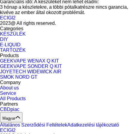
Garanciális idő: A készüléket nem lehet eladni:
3 hónap a készletekre, a többi pótalkatrészre nincs garancia,
kivéve az ember által okozott problémát.
ECIGI2
2023@ All rights reserved.
Categories
KÉSZÜLÉK
DIY
E-LIQUID
TARTOZÉK
Products
GEEKVAPE WENAX Q KIT
GEEKVAPE SONDER Q KIT
JOYETECH WIDEWICK AIR
SMOK NORD GT
Company
About us
Service
All Products
Partners
CBDpiac
Magyar
Általános Szerződési Feltételek
Adatkezelési tájékoztató
ECIGI2