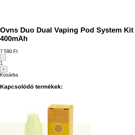
Ovns Duo Dual Vaping Pod System Kit
400mAh
7 590 Ft
-
1
+
Kosárba
Kapcsolódó termékek: