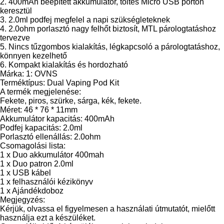
2. 400mAh beépített akkumulátor, töltés Micro USB porton
keresztül
3. 2.0ml podfej megfelel a napi szükségleteknek
4. 2.0ohm porlasztó nagy felhőt biztosít, MTL párologtatáshoz
tervezve
5. Nincs tűzgombos kialakítás, légkapcsoló a párologtatáshoz,
könnyen kezelhető
6. Kompakt kialakítás és hordozható
Márka: 1: OVNS
Terméktípus: Dual Vaping Pod Kit
A termék megjelenése:
Fekete, piros, szürke, sárga, kék, fekete.
Méret: 46 * 76 * 11mm
Akkumulátor kapacitás: 400mAh
Podfej kapacitás: 2.0ml
Porlasztó ellenállás: 2.0ohm
Csomagolási lista:
1 x Duo akkumulátor 400mah
1 x Duo patron 2.0ml
1 x USB kábel
1 x felhasználói kézikönyv
1 x Ajándékdoboz
Megjegyzés:
Kérjük, olvassa el figyelmesen a használati útmutatót, mielőtt
használja ezt a készüléket.