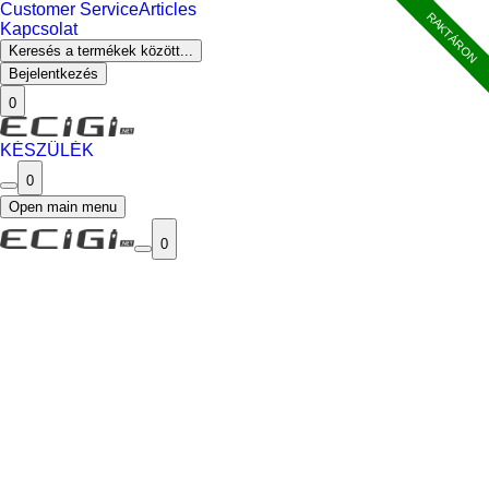
Customer Service
Articles
RAKTÁRON
Kapcsolat
Keresés a termékek között...
Bejelentkezés
0
KÉSZÜLÉK
0
Open main menu
0