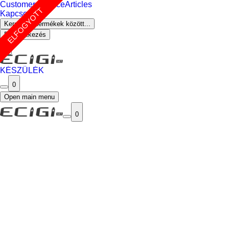
Customer Service
Articles
ELFOGYOTT
Kapcsolat
Keresés a termékek között...
Bejelentkezés
0
KÉSZÜLÉK
0
Open main menu
0