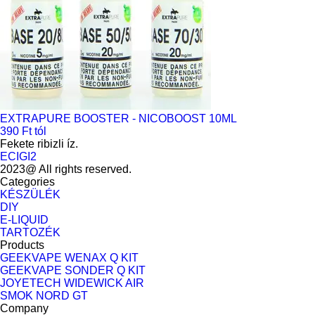
EXTRAPURE BOOSTER - NICOBOOST 10ML
390 Ft tól
Fekete ribizli íz.
ECIGI2
2023@ All rights reserved.
Categories
KÉSZÜLÉK
DIY
E-LIQUID
TARTOZÉK
Products
GEEKVAPE WENAX Q KIT
GEEKVAPE SONDER Q KIT
JOYETECH WIDEWICK AIR
SMOK NORD GT
Company