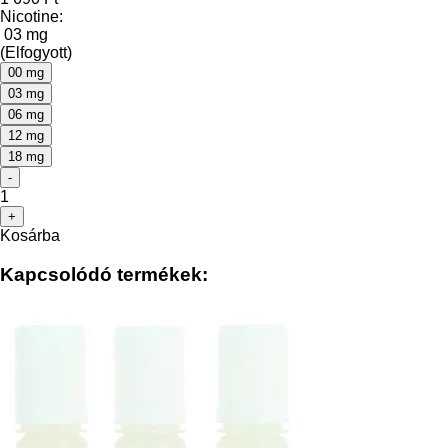
Nicotine:
03 mg
(Elfogyott)
00 mg
03 mg
06 mg
12 mg
18 mg
-
1
+
Kosárba
Kapcsolódó termékek: