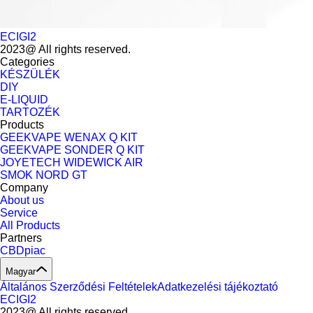
ECIGI2
2023@ All rights reserved.
Categories
KÉSZÜLÉK
DIY
E-LIQUID
TARTOZÉK
Products
GEEKVAPE WENAX Q KIT
GEEKVAPE SONDER Q KIT
JOYETECH WIDEWICK AIR
SMOK NORD GT
Company
About us
Service
All Products
Partners
CBDpiac
Magyar
Általános Szerződési Feltételek
Adatkezelési tájékoztató
ECIGI2
2023@ All rights reserved.