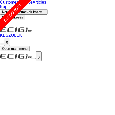
Customer Service
Articles
ELFOGYOTT
Kapcsolat
Keresés a termékek között...
Bejelentkezés
0
KÉSZÜLÉK
0
Open main menu
0