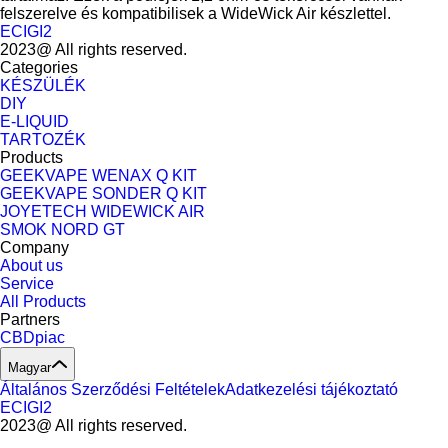
felszerelve és kompatibilisek a WideWick Air készlettel.
ECIGI2
2023@ All rights reserved.
Categories
KÉSZÜLÉK
DIY
E-LIQUID
TARTOZÉK
Products
GEEKVAPE WENAX Q KIT
GEEKVAPE SONDER Q KIT
JOYETECH WIDEWICK AIR
SMOK NORD GT
Company
About us
Service
All Products
Partners
CBDpiac
Magyar
Általános Szerződési Feltételek
Adatkezelési tájékoztató
ECIGI2
2023@ All rights reserved.