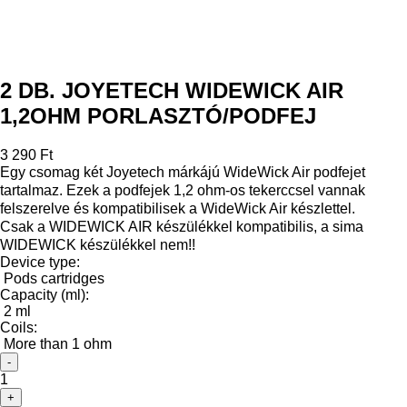
2 DB. JOYETECH WIDEWICK AIR
1,2OHM PORLASZTÓ/PODFEJ
3 290 Ft
Egy csomag két Joyetech márkájú WideWick Air podfejet
tartalmaz. Ezek a podfejek 1,2 ohm-os tekerccsel vannak
felszerelve és kompatibilisek a WideWick Air készlettel.
Csak a WIDEWICK AIR készülékkel kompatibilis, a sima
WIDEWICK készülékkel nem!!
Device type:
Pods cartridges
Capacity (ml):
2 ml
Coils:
More than 1 ohm
-
1
+