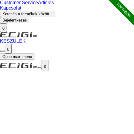
Customer Service
Articles
RAKTÁRON
Kapcsolat
Keresés a termékek között...
Bejelentkezés
0
KÉSZÜLÉK
0
Open main menu
0