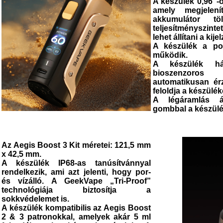
A készülék 0,96”-o
amely megjelení
akkumulátor tö
teljesítményszinte
lehet állítani a kijel
A készülék a
p
működik.
A készülék hátu
bioszenzoros 
automatikusan érz
feloldja a készülék
A légáramlás
ál
gombbal
a készülé
Az
Aegis Boost 3 Kit
méretei:
121,5 mm
x 42,5 mm.
A készülék
IP68-as tanúsítvánnyal
rendelkezik,
ami azt jelenti, hogy por-
és vízálló. A GeekVape
„Tri-Proof”
technológiája
biztosítja a
sokkvédelemet is.
A készülék kompatibilis az
Aegis Boost
2 & 3 patronokkal,
amelyek akár
5 ml