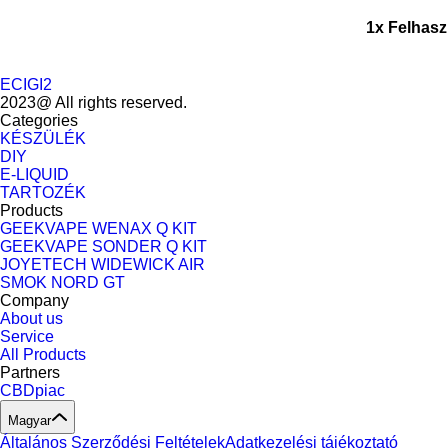
1x Felhasz
ECIGI2
2023@ All rights reserved.
Categories
KÉSZÜLÉK
DIY
E-LIQUID
TARTOZÉK
Products
GEEKVAPE WENAX Q KIT
GEEKVAPE SONDER Q KIT
JOYETECH WIDEWICK AIR
SMOK NORD GT
Company
About us
Service
All Products
Partners
CBDpiac
Magyar
Általános Szerződési Feltételek
Adatkezelési tájékoztató