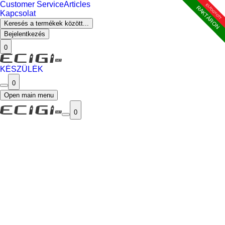
Customer Service
Articles
ELFOGYOTT
ELFOGYOTT
ELFOGYOTT
RAKTÁRON
Kapcsolat
Keresés a termékek között...
Bejelentkezés
0
KÉSZÜLÉK
0
Open main menu
0