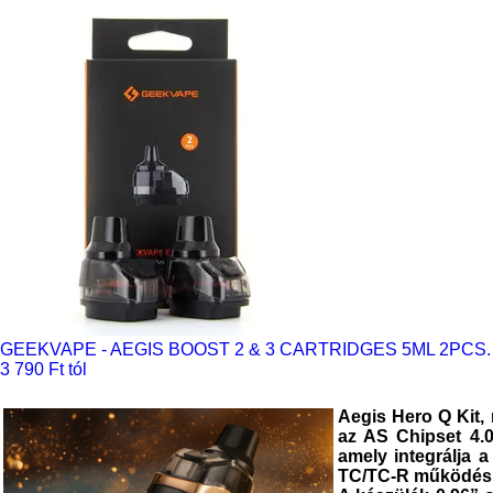
GEEKVAPE - AEGIS BOOST 2 & 3 CARTRIDGES 5ML 2PCS.
3 790 Ft tól
Aegis Hero Q Kit,
az
AS Chipset 4.
amely integrálja 
TC/TC-R működési