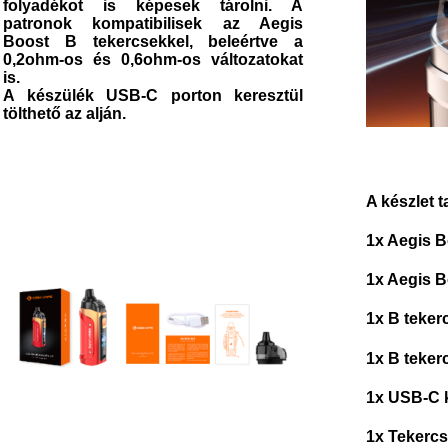
folyadékot is képesek tárolni. A
patronok kompatibilisek az
Aegis
Boost B tekercsekkel,
beleértve a
0,2ohm-os és 0,6ohm-os változatokat
is.
A készülék
USB-C porton keresztül
tölthető
az alján.
A készlet t
1x Aegis B
1x Aegis B
1x B teker
1x B teker
1x USB-C 
1x Tekercs