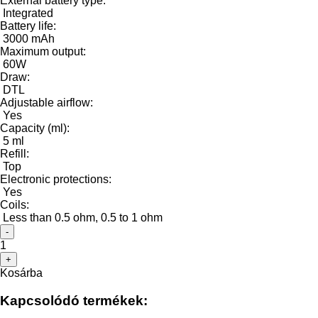
External battery type:
Integrated
Battery life:
3000 mAh
Maximum output:
60W
Draw:
DTL
Adjustable airflow:
Yes
Capacity (ml):
5 ml
Refill:
Top
Electronic protections:
Yes
Coils:
Less than 0.5 ohm, 0.5 to 1 ohm
-
1
+
Kosárba
Kapcsolódó termékek: