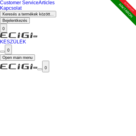
Customer Service
Articles
ELFOGYOTT
RAKTÁRON
Kapcsolat
Keresés a termékek között...
Bejelentkezés
0
KÉSZÜLÉK
0
Open main menu
0