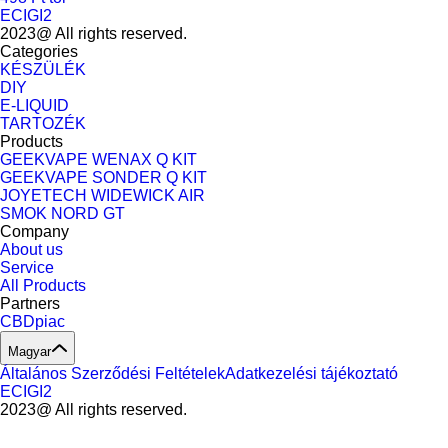
ECIGI2
2023@ All rights reserved.
Categories
KÉSZÜLÉK
DIY
E-LIQUID
TARTOZÉK
Products
GEEKVAPE WENAX Q KIT
GEEKVAPE SONDER Q KIT
JOYETECH WIDEWICK AIR
SMOK NORD GT
Company
About us
Service
All Products
Partners
CBDpiac
Magyar
Általános Szerződési Feltételek
Adatkezelési tájékoztató
ECIGI2
2023@ All rights reserved.