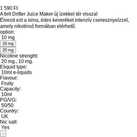
1 590 Ft
A brit Drifter Juice Maker új ízekkel tér vissza!
Élvezd ezt a sima, édes keveréket intenzív cseresznyeízzel,
amely nikotinsó formában elérhető.
option:
10 mg
10 mg
20 mg
Nicotine strenght:
20 mg., 10 mg.
Eliquid type:
10ml e-liquids
Flavour:
Fruity
Capacity:
10ml
PG/VG:
50/50
Country:
UK
Nic salt:
Yes
-