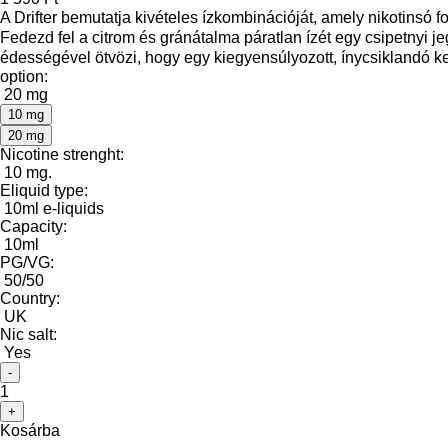
A Drifter bemutatja kivételes ízkombinációját, amely nikotinsó f
Fedezd fel a citrom és gránátalma páratlan ízét egy csipetnyi 
édességével ötvözi, hogy egy kiegyensúlyozott, ínycsiklandó ke
option:
20 mg
10 mg
20 mg
Nicotine strenght:
10 mg.
Eliquid type:
10ml e-liquids
Capacity:
10ml
PG/VG:
50/50
Country:
UK
Nic salt:
Yes
-
1
+
Kosárba