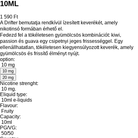
10ML
1 590 Ft
A Drifter bemutatja rendkívül ízesített keverékét, amely
nikotinsó formában érhető el.
Fedezd fel a tökéletesen gyümölcsös kombinációt: kiwi,
passion és guava egy csipetnyi jeges frissességgel. Egy
ellenállhatatlan, tökéletesen kiegyensúlyozott keverék, amely
gyümölcsös és frissítő élményt nyújt.
option:
10 mg
10 mg
20 mg
Nicotine strenght:
10 mg.
Eliquid type:
10ml e-liquids
Flavour:
Fruity
Capacity:
10ml
PG/VG:
50/50