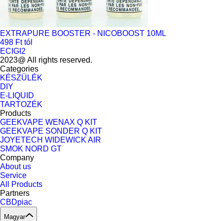
EXTRAPURE BOOSTER - NICOBOOST 10ML
498 Ft tól
ECIGI2
2023@ All rights reserved.
Categories
KÉSZÜLÉK
DIY
E-LIQUID
TARTOZÉK
Products
GEEKVAPE WENAX Q KIT
GEEKVAPE SONDER Q KIT
JOYETECH WIDEWICK AIR
SMOK NORD GT
Company
About us
Service
All Products
Partners
CBDpiac
Magyar