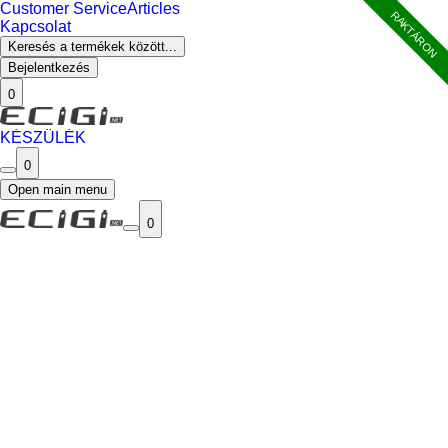
Customer Service
Articles
RAKTÁRON
Kapcsolat
Keresés a termékek között...
Bejelentkezés
0
KÉSZÜLÉK
0
Open main menu
0