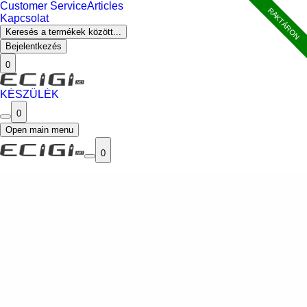
Customer Service
Articles
RAKTÁRON
Kapcsolat
Keresés a termékek között...
Bejelentkezés
0
KÉSZÜLÉK
0
Open main menu
0