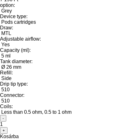
option:
Grey
Device type:
Pods cartridges
Draw:
MTL
Adjustable airflow:
Yes
Capacity (ml):
5 ml
Tank diameter:
Ø 26 mm
Refill:
Side
Drip tip type:
510
Connector:
510
Coils:
Less than 0.5 ohm, 0.5 to 1 ohm
-
1
+
Kosárba