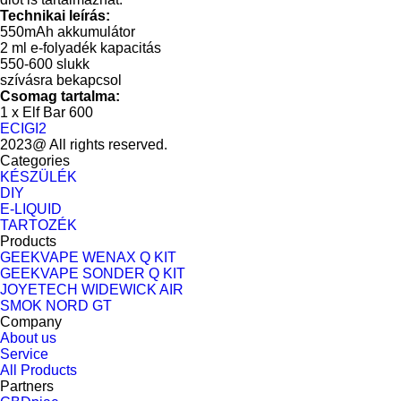
Technikai leírás:
550mAh akkumulátor
2 ml e-folyadék kapacitás
550-600 slukk
szívásra bekapcsol
Csomag tartalma:
1 x Elf Bar 600
ECIGI2
2023@ All rights reserved.
Categories
KÉSZÜLÉK
DIY
E-LIQUID
TARTOZÉK
Products
GEEKVAPE WENAX Q KIT
GEEKVAPE SONDER Q KIT
JOYETECH WIDEWICK AIR
SMOK NORD GT
Company
About us
Service
All Products
Partners