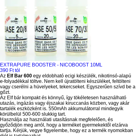
EXTRAPURE BOOSTER - NICOBOOST 10ML
390 Ft tól
Az
Elf Bar 600
egy eldobható ecigi készülék, nikotinsó-alapú
e-folyadékkal töltve. Nem kell újratölteni készüléket, feltölteni
vagy cserélni a hüvelyeket, tekercseket. Egyszerűen szívd be a
gőzt.
Az Elf bár kompakt és könnyű, így tökéletesen használható
utazás, ingázás vagy éjszakai kiruccanás közben, vagy akár
tartalék eszközként is. 550mAh akkumulátorral mindegyik
körülbelül 500-600 slukkig tart.
Használja az használati utasításnak megfelelően, és
győződjön meg arról, hogy a terméket gyermekektől elzárva
tartja. Kérjük, vegye figyelembe, hogy ez a termék nyomokban
diót is tartalmazhat.