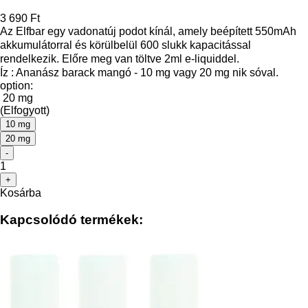
3 690 Ft
Az Elfbar egy vadonatúj podot kínál, amely beépített 550mAh
akkumulátorral és körülbelül 600 slukk kapacitással
rendelkezik. Előre meg van töltve 2ml e-liquiddel.
Íz : Ananász barack mangó - 10 mg vagy 20 mg nik sóval.
option:
20 mg
(Elfogyott)
10 mg
20 mg
-
1
+
Kosárba
Kapcsolódó termékek: