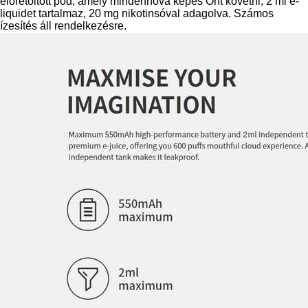
előretöltött pod, amely mindenhová képes Önt követni, 2 ml e-
liquidet tartalmaz, 20 mg nikotinsóval adagolva. Számos
ízesítés áll rendelkezésre.