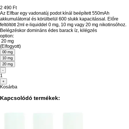
2 490 Ft
Az Elfbar egy vadonatúj podot kínál beépített 550mAh
akkumulátorral és körülbelül 600 slukk kapacitással. Előre
feltöltött 2ml e-liquiddel 0 mg, 10 mg vagy 20 mg nikotinsóhoz.
Belégzéskor domináns édes barack íz, kilégzés
option:
20 mg
(Elfogyott)
00 mg
10 mg
20 mg
-
1
+
Kosárba
Kapcsolódó termékek: