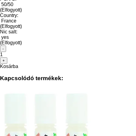
50/50
(Elfogyott)
Country:
France
(Elfogyott)
Nic salt:
yes
(Elfogyott)
-
1
+
Kosárba
Kapcsolódó termékek: