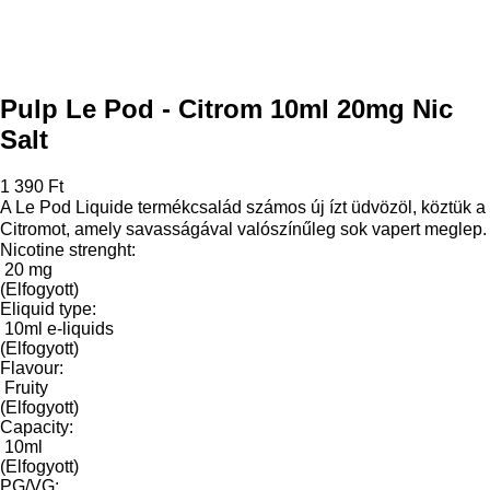
Pulp Le Pod - Citrom 10ml 20mg Nic
Salt
1 390 Ft
A Le Pod Liquide termékcsalád számos új ízt üdvözöl, köztük a
Citromot, amely savasságával valószínűleg sok vapert meglep.
Nicotine strenght:
20 mg
(Elfogyott)
Eliquid type:
10ml e-liquids
(Elfogyott)
Flavour:
Fruity
(Elfogyott)
Capacity:
10ml
(Elfogyott)
PG/VG: