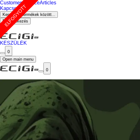
Customer Service
Articles
ELFOGYOTT
Kapcsolat
Keresés a termékek között...
Bejelentkezés
0
KÉSZÜLÉK
0
Open main menu
0