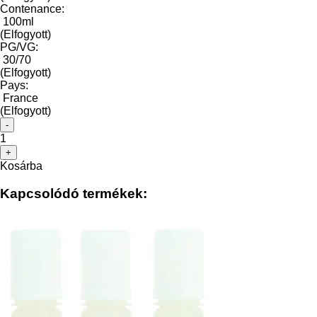
Contenance:
100ml
(Elfogyott)
PG/VG:
30/70
(Elfogyott)
Pays:
France
(Elfogyott)
-
1
+
Kosárba
Kapcsolódó termékek: